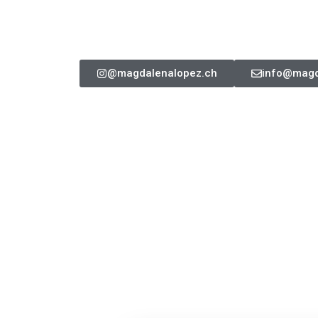
@magdalenalopez.ch
info@magd