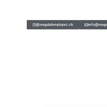
@magdalenalopez.ch
info@magd