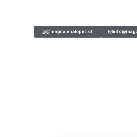
@magdalenalopez.ch
info@magd