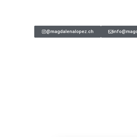
@magdalenalopez.ch
info@magd