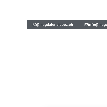
@magdalenalopez.ch
info@magd