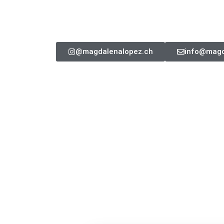
@magdalenalopez.ch
info@magd