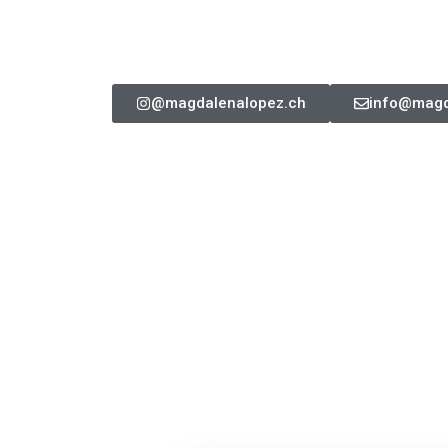
@magdalenalopez.ch
info@magd